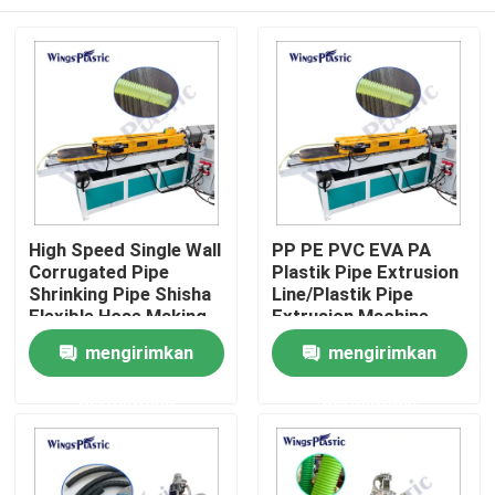
High Speed Single Wall
PP PE PVC EVA PA
Corrugated Pipe
Plastik Pipe Extrusion
Shrinking Pipe Shisha
Line/Plastik Pipe
Flexible Hose Making
Extrusion Machine
Machine Mesin
Rumah
mengirimkan
mengirimkan
pembuatan selang
fleksibel
permintaan
permintaan
Produk
Tentang kami