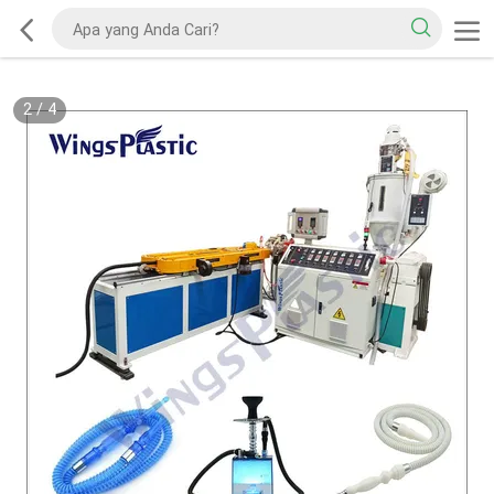
2
/
4