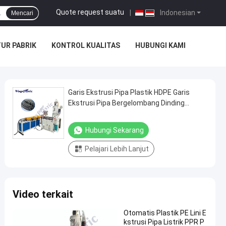
Quote request suatu
|
Indonesian
Mencari
UR PABRIK
KONTROL KUALITAS
HUBUNGI KAMI
Garis Ekstrusi Pipa Plastik HDPE Garis
Ekstrusi Pipa Bergelombang Dinding
Tunggal
Hubungi Sekarang
Pelajari Lebih Lanjut
Video terkait
Otomatis Plastik PE Lini E
kstrusi Pipa Listrik PPR P