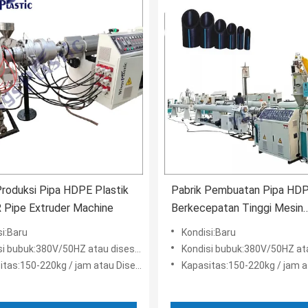
roduksi Pipa HDPE Plastik
Pabrik Pembuatan Pipa HD
 Pipe Extruder Machine
Berkecepatan Tinggi Mesin
Pembuat Pipa Air Plastik 15
si:Baru
Kondisi:Baru
Jam
i bubuk:380V/50HZ atau disesuaikan
Kondisi bubuk:380V/50HZ atau di
tas:150-220kg / jam atau Disesuaikan
Kapasitas:150-220kg / jam atau D