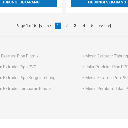
HUBUNGI SEKARANG
HUBUNGI SEKARANG
Page 1 of 5
|<
<<
1
2
3
4
5
>>
>|
 Ekstrusi Pipa Plastik
Mesin Extruder Tabung 
n Extruder Pipa PVC
Jalur Produksi Pipa PP
n Extruder Pipa Bergelombang
Mesin Ekstrusi Pita PE
n Extruder Lembaran Plastik
Mesin Pembuat Tikar P