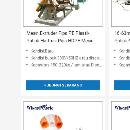
Mesin Extruder Pipa PE Plastik
16-63mm
Pabrik Ekstrusi Pipa HDPE Mesin
Pabrik 
Pembuat Pipa PE Extruder
HDPE
Kondisi:Baru
Kondi
Kondisi bubuk:380V/50HZ atau disesuaikan
Kondis
Kapasitas:150-220kg / jam atau Disesuaikan
Kapasi
HUBUNGI SEKARANG