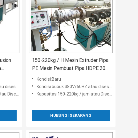
usion
150-220kg / H Mesin Extruder Pipa
n
PE Mesin Pembuat Pipa HDPE 20-
110mm
Kondisi:Baru
sesuaikan
Kondisi bubuk:380V/50HZ atau disesuaikan
isesuaikan
Kapasitas:150-220kg / jam atau Disesuaikan
HUBUNGI SEKARANG