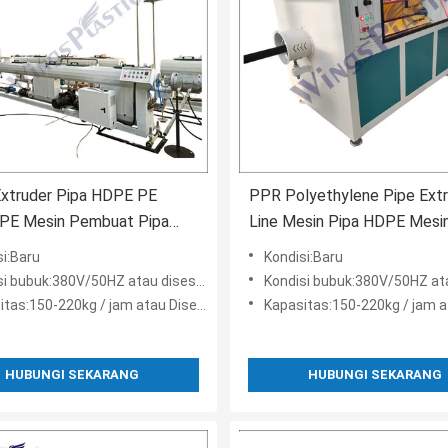
Extruder Pipa HDPE PE
PPR Polyethylene Pipe Extr
 PE Mesin Pembuat Pipa
Line Mesin Pipa HDPE Mesi
Extruder Pipa PE
si:Baru
Kondisi:Baru
i bubuk:380V/50HZ atau disesuaikan
Kondisi bubuk:380V/50HZ atau di
tas:150-220kg / jam atau Disesuaikan
Kapasitas:150-220kg / jam atau D
HUBUNGI SEKARANG
HUBUNGI SEKARANG