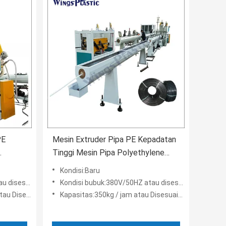
PE
Mesin Extruder Pipa PE Kepadatan
Tinggi Mesin Pipa Polyethylene
0kg /
Mesin Pipa Air PE
Kondisi:Baru
sesuaikan
Kondisi bubuk:380V/50HZ atau disesuaikan
isesuaikan
Kapasitas:350kg / jam atau Disesuaikan