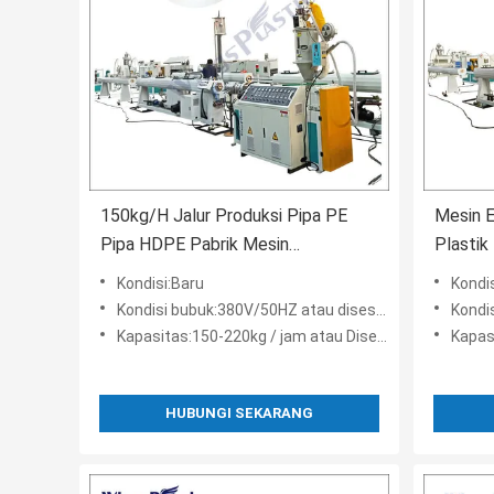
150kg/H Jalur Produksi Pipa PE
Mesin 
Pipa HDPE Pabrik Mesin
Plastik
Pembentuk Vakum
Listrik
Kondisi:Baru
Kondi
Kondisi bubuk:380V/50HZ atau disesuaikan
Kondis
Kapasitas:150-220kg / jam atau Disesuaikan
Kapasi
HUBUNGI SEKARANG