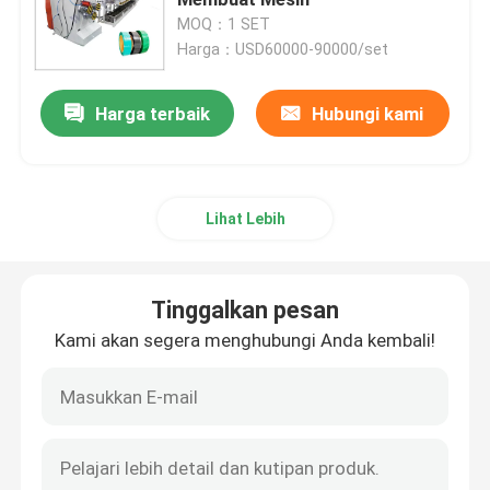
MOQ：1 SET
Harga：USD60000-90000/set
Mesin Extruder Pipa PVC
Harga terbaik
Hubungi kami
Jalur Produksi Pipa PPR
Mesin Extruder Pipa PE
Lihat Lebih
Mesin Extruder Pipa Bergelombang
Tinggalkan pesan
Mesin Ekstrusi Pita PET
Kami akan segera menghubungi Anda kembali!
Jalur Produksi Tali PP
Mesin Extruder Lembaran Plastik