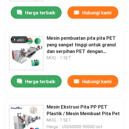
Harga terbaik
Hubungi kami
Mesin pembuatan pita pita PET
yang sangat tinggi untuk granul
dan serpihan PET dengan
Inverter Delta
MOQ：1 SET
Harga terbaik
Hubungi kami
Rumah
Mesin Ekstrusi Pita PP PET
Produk
Plastik / Mesin Membuat Pita Pet
MOQ：1 SET
Tentang kami
Harga：USD60000-90000/set