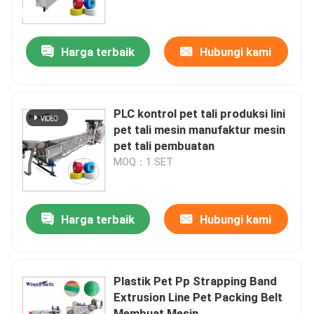
Tur Pabrik
Harga terbaik
Hubungi kami
Kontrol kualitas
PLC kontrol pet tali produksi lini
Hubungi kami
pet tali mesin manufaktur mesin
pet tali pembuatan
MOQ：1 SET
Mesin Extruder Pipa Plastik
Jalur Ekstrusi Pipa Plastik
Harga terbaik
Hubungi kami
Mesin Extruder Tabung Plastik
Plastik Pet Pp Strapping Band
Extrusion Line Pet Packing Belt
Mesin Extruder Pipa HDPE
Membuat Mesin