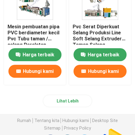
Mesin pembuatan pipa
Pvc Serat Diperkuat
PVC berdiameter kecil
Selang Produksi Line
Pvc Tubu taman /
Soft Selang Extruder
selang Peralatan
Taman Selang
plastik
pembuatan
Harga terbaik
Harga terbaik
Hubungi kami
Hubungi kami
Lihat Lebih
Rumah
Tentang kita
Hubungi kami
Desktop Site
Sitemap
Privacy Policy