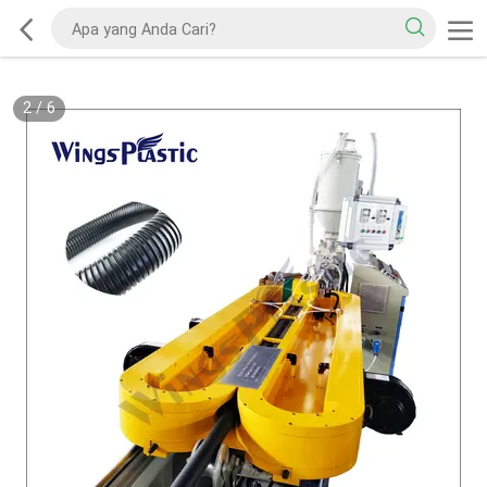
2
/
6