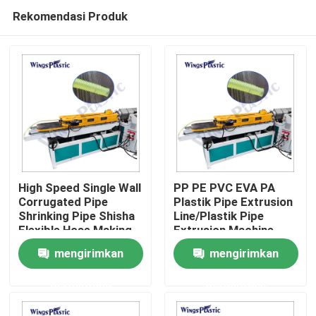
Rekomendasi Produk
High Speed Single Wall
PP PE PVC EVA PA
Corrugated Pipe
Plastik Pipe Extrusion
Shrinking Pipe Shisha
Line/Plastik Pipe
Rumah
Flexible Hose Making
Extrusion Machine
Machine Mesin
mengirimkan
mengirimkan
pembuatan selang
Produk
fleksibel
permintaan
permintaan
Tentang kami