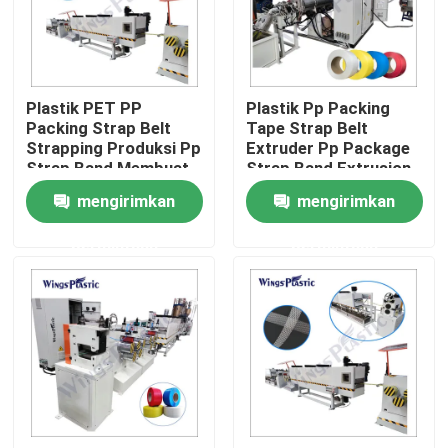
Tur Pabrik
Plastik PET PP
Plastik Pp Packing
Kontrol kualitas
Packing Strap Belt
Tape Strap Belt
Strapping Produksi Pp
Extruder Pp Package
Strap Band Membuat
Strap Band Extrusion
Hubungi kami
Mesin
Line sepenuhnya
mengirimkan
mengirimkan
otomatis
permintaan
permintaan
Mesin Extruder Pipa Plastik
Jalur Ekstrusi Pipa Plastik
Mesin Extruder Tabung Plastik
Mesin Extruder Pipa HDPE