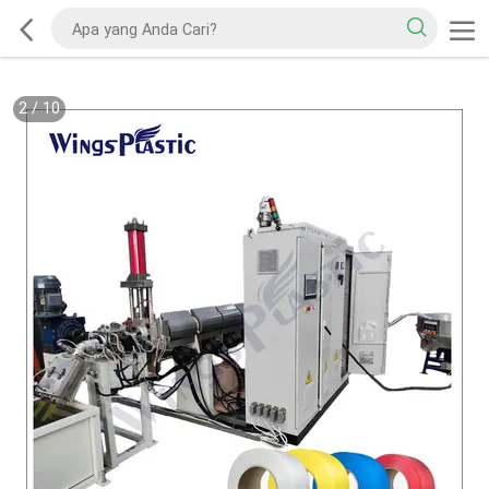
2
/
10