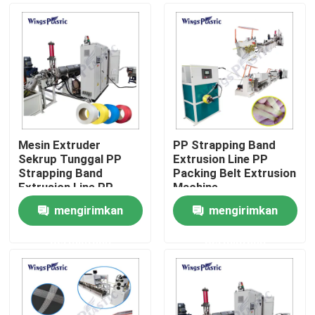
Mesin Extruder
PP Strapping Band
Sekrup Tunggal PP
Extrusion Line PP
Strapping Band
Packing Belt Extrusion
Extrusion Line PP
Machine
Packing Band
mengirimkan
mengirimkan
Membuat Mesin
Rumah
permintaan
permintaan
Produk
Tentang kami