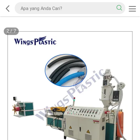
2
/
7