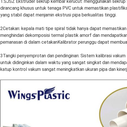
1.SJSZ Ekstruder sekrup kembar kerucut: menggunakan sekrup k
dirancang khusus untuk tenaga PVC untuk memastikan plastifikas
yang stabil dapat menjamin ekstrusi pipa berkualitas tinggi.
2Cetakan: kepala mati tipe spiral tidak hanya dapat memastikan 
menghindari dekomposisi termal plastik amorf dan mendapatkan 
pemanasan di dalam cetakanKalibrator perunggu dapat membuat p
3Tangki penyemprotan dan pendinginan: Sistem kalibrasi vakum
untuk didinginkan dalam waktu yang sangat singkat dan mendapat
katup kontrol vakum sangat meningkatkan ukuran pipa dan kinerj