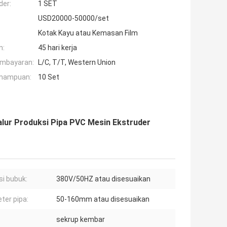
der:
1 SET
USD20000-50000/set
Kotak Kayu atau Kemasan Film
n:
45 hari kerja
embayaran:
L/C, T/T, Western Union
mampuan:
10 Set
alur Produksi Pipa PVC Mesin Ekstruder
si bubuk:
380V/50HZ atau disesuaikan
ter pipa:
50-160mm atau disesuaikan
sekrup kembar