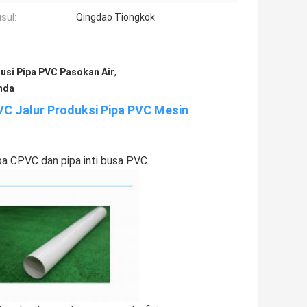
sul:
Qingdao Tiongkok
rusi Pipa PVC Pasokan Air
,
nda
PVC Jalur Produksi Pipa PVC Mesin
a CPVC dan pipa inti busa PVC.