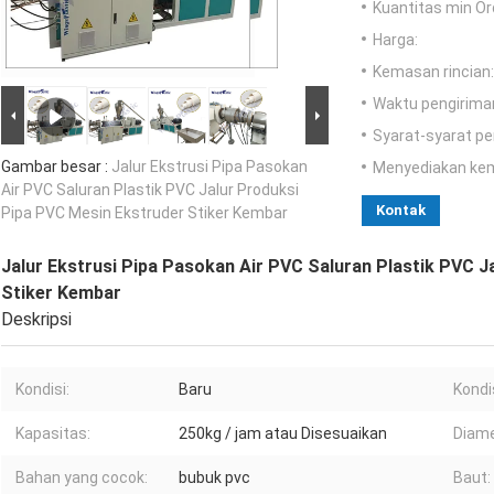
Kuantitas min Or
Harga:
Kemasan rincian:
Waktu pengirima
Syarat-syarat p
Gambar besar :
Jalur Ekstrusi Pipa Pasokan
Menyediakan ke
Air PVC Saluran Plastik PVC Jalur Produksi
Kontak
Pipa PVC Mesin Ekstruder Stiker Kembar
Jalur Ekstrusi Pipa Pasokan Air PVC Saluran Plastik PVC J
Stiker Kembar
Deskripsi
Kondisi:
Baru
Kondi
Kapasitas:
250kg / jam atau Disesuaikan
Diame
Bahan yang cocok:
bubuk pvc
Baut: