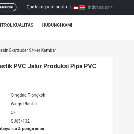
Quote request suatu
|
Indonesian
Mencari
TROL KUALITAS
HUBUNGI KAMI
Mesin Ekstruder Stiker Kembar
lastik PVC Jalur Produksi Pipa PVC
Qingdao Tiongkok
Wings Plastic
CE
SJ65/132
mbayaran & pengiriman: