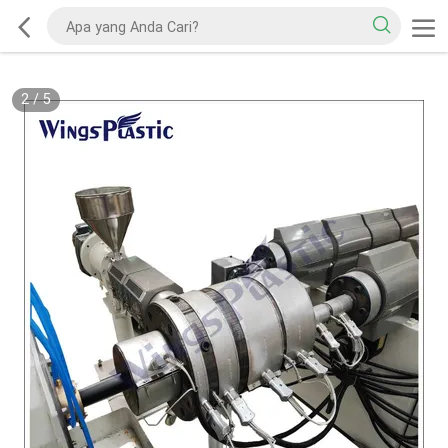
2
/
5