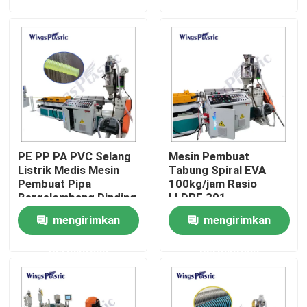
permintaan
permintaan
Tur Pabrik
Kontrol kualitas
Hubungi kami
PE PP PA PVC Selang
Mesin Pembuat
Mesin Extruder Pipa Plastik
Listrik Medis Mesin
Tabung Spiral EVA
Pembuat Pipa
100kg/jam Rasio
Bergelombang Dinding
LLDPE 301
Tunggal
Jalur Ekstrusi Pipa Plastik
mengirimkan
mengirimkan
permintaan
permintaan
Mesin Extruder Tabung Plastik
Mesin Extruder Pipa HDPE