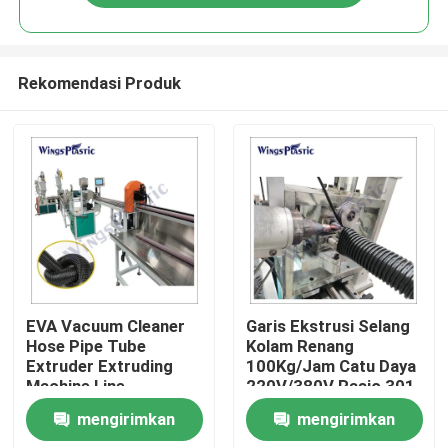
Rekomendasi Produk
Rumah
EVA Vacuum Cleaner
Garis Ekstrusi Selang
Hose Pipe Tube
Kolam Renang
Extruder Extruding
100Kg/Jam Catu Daya
Produk
Machine Line
220V/380V Rasio 301
Sekrup L/D
mengirimkan
mengirimkan
Tentang kami