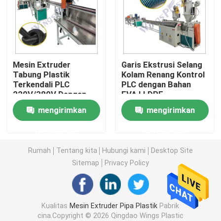
Mesin Extruder Pipa PVC
Jalur Produksi Pipa PPR
Mesin Extruder
Garis Ekstrusi Selang
Tabung Plastik
Kolam Renang Kontrol
Terkendali PLC
PLC dengan Bahan
Mesin Extruder Pipa PE
220V/380V Dengan
EVA LLDPE
Pendingin Udara/Air
mengirimkan
mengirimkan
Mesin Extruder Pipa Bergelombang
permintaan
permintaan
Mesin Ekstrusi Pita PET
Rumah
Tentang kita
Hubungi kami
Desktop Site
Sitemap
Privacy Policy
Jalur Produksi Tali PP
Kualitas
Mesin Extruder Pipa Plastik
Pabrik
Mesin Extruder Lembaran Plastik
cina.Copyright © 2026 Qingdao Wings Plastic