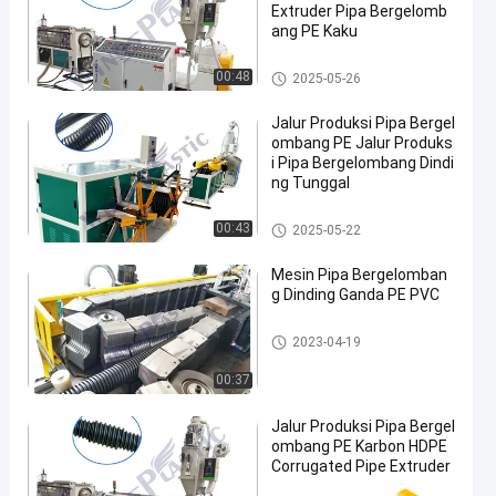
Extruder Pipa Bergelomb
ang PE Kaku
Jalur Produksi Pipa Bergelomb
00:48
2025-05-26
ang PE
Jalur Produksi Pipa Bergel
ombang PE Jalur Produks
i Pipa Bergelombang Dindi
ng Tunggal
Jalur Produksi Pipa Bergelomb
00:43
2025-05-22
ang PE
Mesin Pipa Bergelomban
g Dinding Ganda PE PVC
Jalur Produksi Pipa Bergelomb
2023-04-19
ang PE
00:37
Jalur Produksi Pipa Bergel
ombang PE Karbon HDPE
Corrugated Pipe Extruder