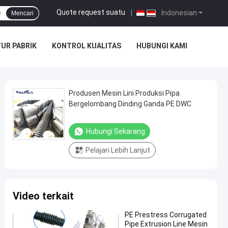
Quote request suatu
|
Indonesian
Mencari
UR PABRIK
KONTROL KUALITAS
HUBUNGI KAMI
Produsen Mesin Lini Produksi Pipa
Bergelombang Dinding Ganda PE DWC
Hubungi Sekarang
Pelajari Lebih Lanjut
Video terkait
PE Prestress Corrugated
Pipe Extrusion Line Mesin