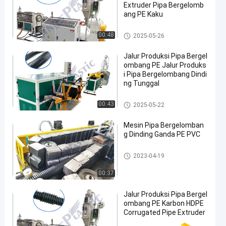
Extruder Pipa Bergelomb
ang PE Kaku
Jalur Produksi Pipa Bergelomb
00:48
2025-05-26
ang PE
Jalur Produksi Pipa Bergel
ombang PE Jalur Produks
i Pipa Bergelombang Dindi
ng Tunggal
Jalur Produksi Pipa Bergelomb
00:43
2025-05-22
ang PE
Mesin Pipa Bergelomban
g Dinding Ganda PE PVC
Jalur Produksi Pipa Bergelomb
2023-04-19
ang PE
00:37
Jalur Produksi Pipa Bergel
ombang PE Karbon HDPE
Corrugated Pipe Extruder