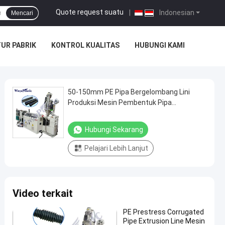
Quote request suatu
|
Indonesian
Mencari
UR PABRIK
KONTROL KUALITAS
HUBUNGI KAMI
50-150mm PE Pipa Bergelombang Lini
Produksi Mesin Pembentuk Pipa
Bergelombang
Hubungi Sekarang
Pelajari Lebih Lanjut
Video terkait
PE Prestress Corrugated
Pipe Extrusion Line Mesin