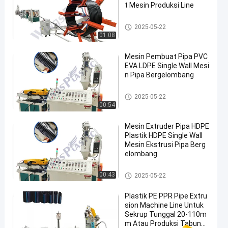
t Mesin Produksi Line
Mesin Extruder Pipa HDPE
2025-05-22
01:08
Mesin Pembuat Pipa PVC
EVA LDPE Single Wall Mesi
n Pipa Bergelombang
Mesin Extruder Pipa HDPE
2025-05-22
00:54
Mesin Extruder Pipa HDPE
Plastik HDPE Single Wall
Mesin Ekstrusi Pipa Berg
elombang
Mesin Extruder Pipa HDPE
00:43
2025-05-22
Plastik PE PPR Pipe Extru
sion Machine Line Untuk
Sekrup Tunggal 20-110m
m Atau Produksi Tabung