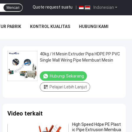
Quote request suatu
|
Indonesian
Mencari
UR PABRIK
KONTROL KUALITAS
HUBUNGI KAMI
40kg / H Mesin Extruder Pipa HDPE PP PVC
Single Wall Wiring Pipe Membuat Mesin
Hubungi Sekarang
Pelajari Lebih Lanjut
Video terkait
High Speed Hdpe PE Plast
ic Pipe Extrusion Membua