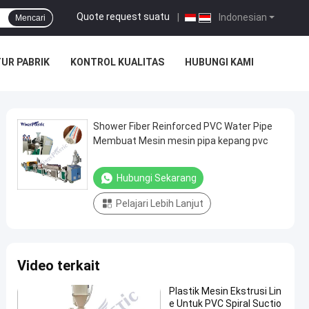
Quote request suatu
|
Indonesian
Mencari
UR PABRIK
KONTROL KUALITAS
HUBUNGI KAMI
Shower Fiber Reinforced PVC Water Pipe
Membuat Mesin mesin pipa kepang pvc
Hubungi Sekarang
Pelajari Lebih Lanjut
Video terkait
Plastik Mesin Ekstrusi Lin
e Untuk PVC Spiral Suctio