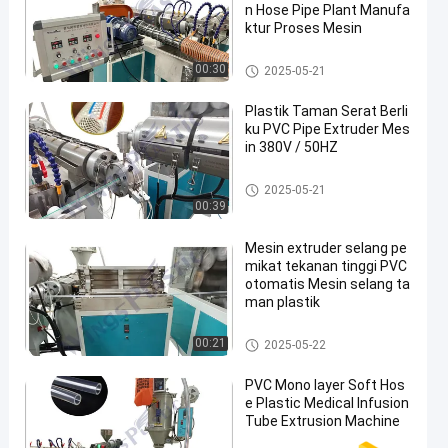
n Hose Pipe Plant Manufa
ktur Proses Mesin
Mesin Extruder Pipa PVC
00:30
2025-05-21
Plastik Taman Serat Berli
ku PVC Pipe Extruder Mes
in 380V / 50HZ
Mesin Extruder Pipa PVC
2025-05-21
00:39
Mesin extruder selang pe
mikat tekanan tinggi PVC
otomatis Mesin selang ta
man plastik
Mesin Extruder Pipa PVC
00:21
2025-05-22
PVC Mono layer Soft Hos
e Plastic Medical Infusion
Tube Extrusion Machine